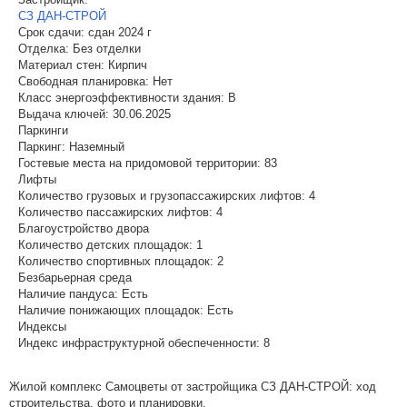
СЗ ДАН-СТРОЙ
Срок сдачи:
сдан 2024 г
Отделка:
Без отделки
Материал стен:
Кирпич
Свободная планировка:
Нет
Класс энергоэффективности здания:
B
Выдача ключей:
30.06.2025
Паркинги
Паркинг:
Наземный
Гостевые места на придомовой территории:
83
Лифты
Количество грузовых и грузопассажирских лифтов:
4
Количество пассажирских лифтов:
4
Благоустройство двора
Количество детских площадок:
1
Количество спортивных площадок:
2
Безбарьерная среда
Наличие пандуса:
Есть
Наличие понижающих площадок:
Есть
Индексы
Индекс инфраструктурной обеспеченности:
8
Жилой комплекс Самоцветы от застройщика СЗ ДАН-СТРОЙ: ход
строительства, фото и планировки.